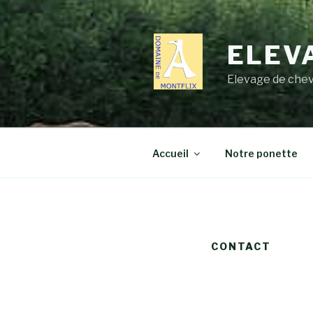
Aller
au
contenu
ELEV
principal
Elevage de chev
Accueil
Notre ponette
CONTACT