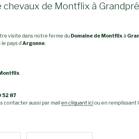
 chevaux de Montflix à Grandpré
re visite dans notre ferme du
Domaine de Montflix
à
Gra
le pays d’
Argonne
.
Montflix
0 52 87
s contacter aussi par mail
en cliquant ici
ou en remplissant l